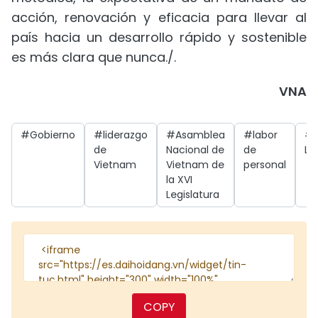
acción, renovación y eficacia para llevar al
país hacia un desarrollo rápido y sostenible
es más clara que nunca./.
VNA
#Gobierno
#liderazgo
#Asamblea
#labor
#
de
Nacional de
de
L
Vietnam
Vietnam de
personal
la XVI
Legislatura
COPY