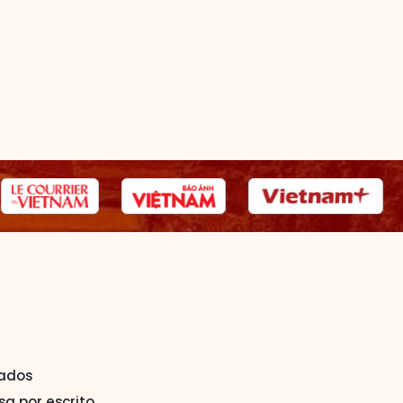
vados
a por escrito.