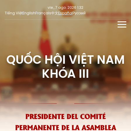
vie., 7 ago. 2026 1:32
Tiếng Việt
English
Français
中文
Español
Русский
NOTICIAS
MULTIMEDIA
QUỐC HỘI VIỆT NAM
Últimas noticias
NOTICIAS PARA LA PRENSA
REDES SOCIALES
Enfoque
KHÓA III
Opinión
PRESIDENTE DEL COMITÉ
PERMANENTE DE LA ASAMBLEA