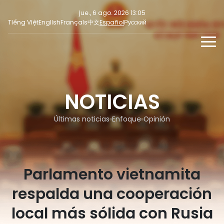
jue., 6 ago. 2026 13:05
Tiếng Việt
English
Français
中文
Español
Русский
NOTICIAS
MULTIMEDIA
NOTICIAS
Últimas noticias
NOTICIAS PARA LA PRENSA
REDES SOCIALES
Enfoque
Últimas noticias
Enfoque
Opinión
Opinión
Parlamento vietnamita
respalda una cooperación
local más sólida con Rusia