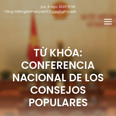
jue., 6 ago. 2026 15:58
Tiếng Việt
English
Français
中文
Español
Русский
NOTICIAS
MULTIMEDIA
TỪ KHÓA:
Últimas noticias
NOTICIAS PARA LA PRENSA
REDES SOCIALES
Enfoque
CONFERENCIA
Opinión
NACIONAL DE LOS
CONSEJOS
POPULARES