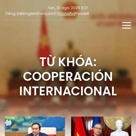
lun., 10 ago. 2026 6:21
Tiếng Việt
English
Français
中文
Español
Русский
NOTICIAS
MULTIMEDIA
TỪ KHÓA:
Últimas noticias
REDES SOCIALES
Enfoque
COOPERACIÓN
Opinión
INTERNACIONAL