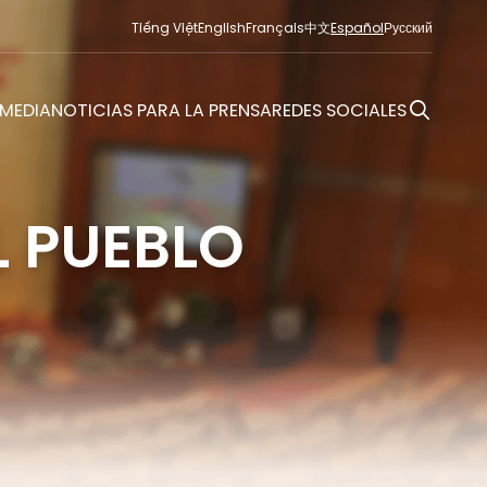
Tiếng Việt
English
Français
中文
Español
Русский
MEDIA
NOTICIAS PARA LA PRENSA
REDES SOCIALES
L PUEBLO