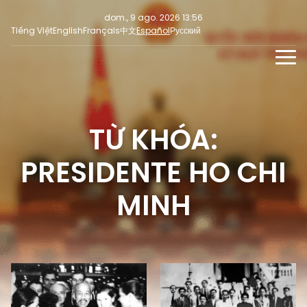
dom., 9 ago. 2026 13:56
Tiếng Việt
English
Français
中文
Español
Русский
NOTICIAS
MULTIMEDIA
TỪ KHÓA:
Últimas noticias
NOTICIAS PARA LA PRENSA
REDES SOCIALES
Enfoque
PRESIDENTE HO CHI
Opinión
MINH