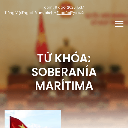
dom., 9 ago. 2026 15:17
Tiếng Việt
English
Français
中文
Español
Русский
NOTICIAS
MULTIMEDIA
TỪ KHÓA:
Últimas noticias
NOTICIAS PARA LA PRENSA
REDES SOCIALES
Enfoque
SOBERANÍA
Opinión
MARÍTIMA