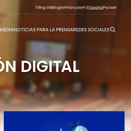
Tiếng Việt
English
Français
中文
Español
Русский
MEDIA
NOTICIAS PARA LA PRENSA
REDES SOCIALES
N DIGITAL