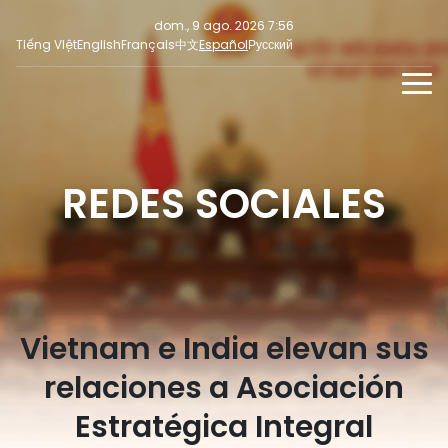
dom., 9 ago. 2026 7:56
Tiếng Việt
English
Français
中文
Español
Русский
NOTICIAS
MULTIMEDIA
REDES SOCIALES
Últimas noticias
NOTICIAS PARA LA PRENSA
REDES SOCIALES
Enfoque
Opinión
Vietnam e India elevan sus
relaciones a Asociación
Estratégica Integral