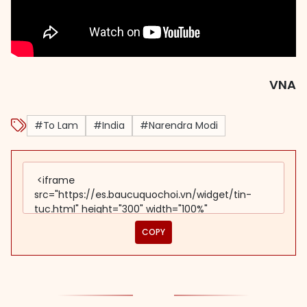
VNA
#To Lam
#India
#Narendra Modi
COPY