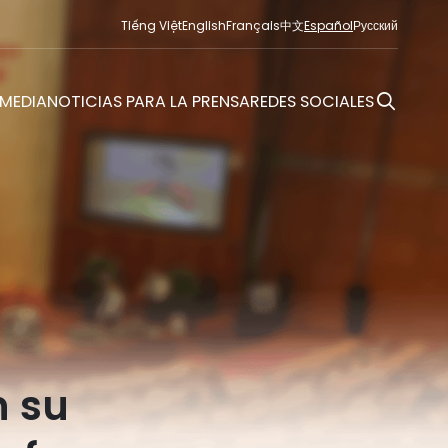
Tiếng Việt
English
Français
中文
Español
Русский
MEDIA
NOTICIAS PARA LA PRENSA
REDES SOCIALES
n su