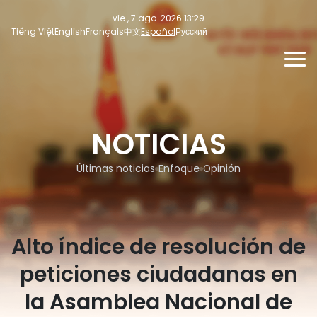
vie., 7 ago. 2026 13:29
Tiếng Việt
English
Français
中文
Español
Русский
NOTICIAS
MULTIMEDIA
NOTICIAS
Últimas noticias
NOTICIAS PARA LA PRENSA
REDES SOCIALES
Enfoque
Últimas noticias
Enfoque
Opinión
Opinión
Alto índice de resolución de
peticiones ciudadanas en
la Asamblea Nacional de