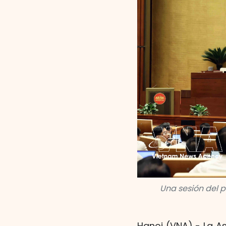
Una sesión del 
Hanoi (VNA) - La As