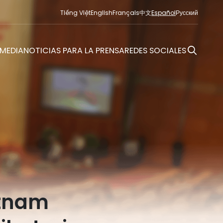
Tiếng Việt
English
Français
中文
Español
Русский
MEDIA
NOTICIAS PARA LA PRENSA
REDES SOCIALES
etnam