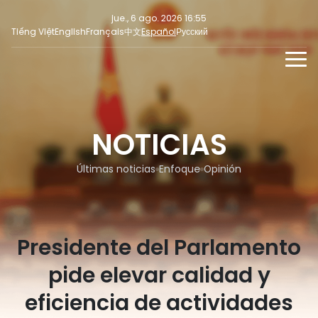
jue., 6 ago. 2026 16:55
Tiếng Việt
English
Français
中文
Español
Русский
NOTICIAS
MULTIMEDIA
NOTICIAS
Últimas noticias
NOTICIAS PARA LA PRENSA
REDES SOCIALES
Enfoque
Últimas noticias
Enfoque
Opinión
Opinión
Presidente del Parlamento
pide elevar calidad y
eficiencia de actividades