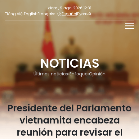
dom., 9 ago. 2026 12:31
Tiếng Việt
English
Français
中文
Español
Русский
NOTICIAS
MULTIMEDIA
NOTICIAS
Últimas noticias
NOTICIAS PARA LA PRENSA
REDES SOCIALES
Enfoque
Últimas noticias
Enfoque
Opinión
Opinión
Presidente del Parlamento
vietnamita encabeza
reunión para revisar el