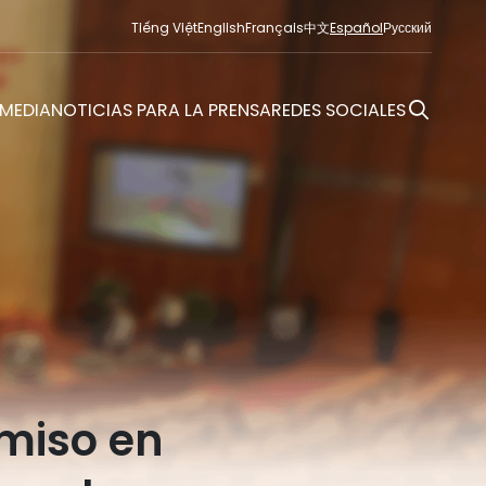
Tiếng Việt
English
Français
中文
Español
Русский
MEDIA
NOTICIAS PARA LA PRENSA
REDES SOCIALES
miso en